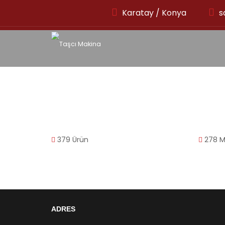
Karatay / Konya
s
379
Ürün
278
M
ADRES