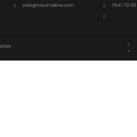
satis@tascimakine.com
0541 721 00
lıdır .