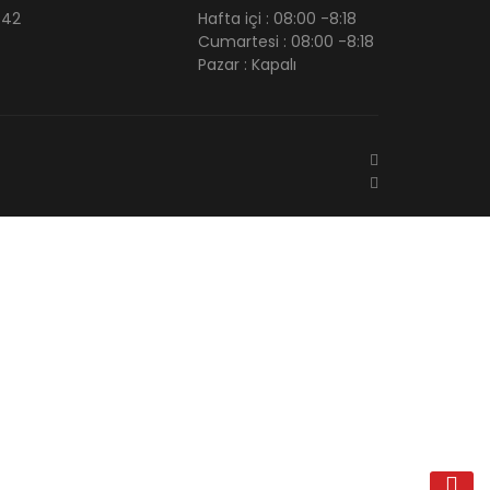
 42
Hafta içi : 08:00 -8:18
Cumartesi : 08:00 -8:18
Pazar : Kapalı