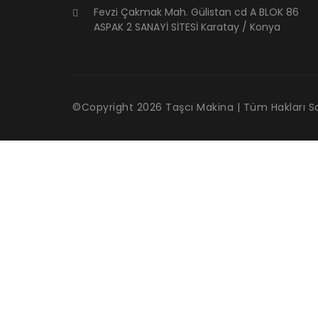
Fevzi Çakmak Mah. Gülistan cd A BLOK 86
ASPAK 2 SANAYİ SİTESİ Karatay / Konya
©Copyright
2026
Taşcı Makina | Tüm Hakları Sak