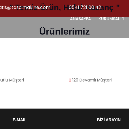
" Temiz Ürün, Helal Kazanç "
atis@tascimakine.com
0541 721 00 42
ANASAYFA
KURUMSAL
Ürünlerimiz
utlu Müşteri
120
Devamlı Müşteri
E-MAIL
BİZİ ARAYIN