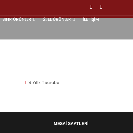
SIFIR ÜRÜNLER
2. EL ÜRÜNLER
İLETİŞİM
8
Yıllık Tecrübe
MESAİ SAATLERİ