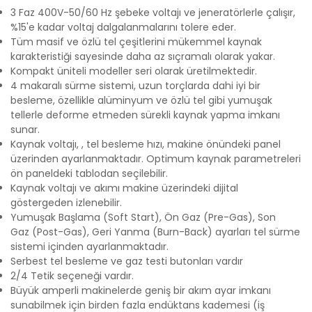
3 Faz 400V-50/60 Hz şebeke voltajı ve jeneratörlerle çalışır,
%15'e kadar voltaj dalgalanmalarını tolere eder.
Tüm masif ve özlü tel çeşitlerini mükemmel kaynak
karakteristiği sayesinde daha az sıçramalı olarak yakar.
Kompakt üniteli modeller seri olarak üretilmektedir.
4 makaralı sürme sistemi, uzun torçlarda dahi iyi bir
besleme, özellikle alüminyum ve özlü tel gibi yumuşak
tellerle deforme etmeden sürekli kaynak yapma imkanı
sunar.
Kaynak voltajı, , tel besleme hızı, makine önündeki panel
üzerinden ayarlanmaktadır. Optimum kaynak parametreleri
ön paneldeki tablodan seçilebilir.
Kaynak voltajı ve akımı makine üzerindeki dijital
göstergeden izlenebilir.
Yumuşak Başlama (Soft Start), Ön Gaz (Pre-Gas), Son
Gaz (Post-Gas), Geri Yanma (Burn-Back) ayarları tel sürme
sistemi içinden ayarlanmaktadır.
Serbest tel besleme ve gaz testi butonları vardır
2/4 Tetik seçeneği vardır.
Büyük amperli makinelerde geniş bir akım ayar imkanı
sunabilmek için birden fazla endüktans kademesi (iş