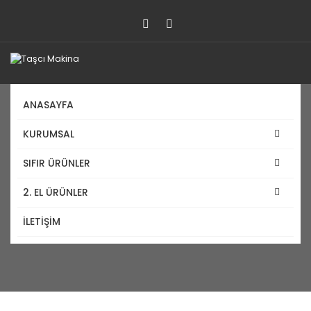
ANASAYFA
KURUMSAL
Magmaveld RS 250 MK
SIFIR ÜRÜNLER
2. EL ÜRÜNLER
Anasayfa
Magmaveld RS 250 MK
İLETİŞİM