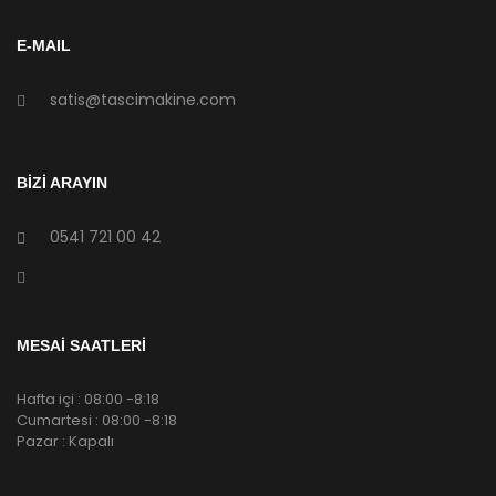
E-MAIL
satis@tascimakine.com
BİZİ ARAYIN
0541 721 00 42
MESAİ SAATLERİ
Hafta içi : 08:00 -8:18
Cumartesi : 08:00 -8:18
Pazar : Kapalı